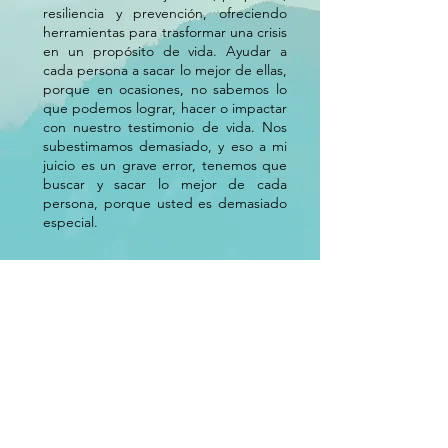
resiliencia y prevención, ofreciendo
herramientas para trasformar una crisis
en un propósito de vida. Ayudar a
cada persona a sacar lo mejor de ellas,
porque en ocasiones, no sabemos lo
que podemos lograr, hacer o impactar
con nuestro testimonio de vida. Nos
subestimamos demasiado, y eso a mi
juicio es un grave error, tenemos que
buscar y sacar lo mejor de cada
persona, porque usted es demasiado
especial.
Visión:
Mi objetivo desde ésta plataforma
es ser una voz influyente en Puerto
Rico y el Caribe, llevando esperanza y
dirección a comunidades, instituciones
publicas y privadas, a desarrollar en
cada individuo un enfoque directo
hacia donde quiere llegar. No
importando su edad, su genero o
posición social, en usted y en mi